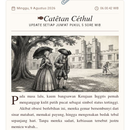
Minggu, 9 Agustus 2026
06.00.42 WIB
Catêtan Céthul
UPDATE SETIAP JUM'AT PUKUL 5 SORE WIB
P
ada masa lalu, kaum bangsawan Kerajaan Inggris pernah
menganggap kulit putih pucat sebagai simbol status tertinggi.
Akibat obsesi berlebihan ini, mereka gemar bersembunyi dari
sinar matahari, memakai payung, hingga mengenakan bedak tebal
sepanjang hari. Tanpa mereka sadari, kebiasaan tersebut justru
memicu wabah...