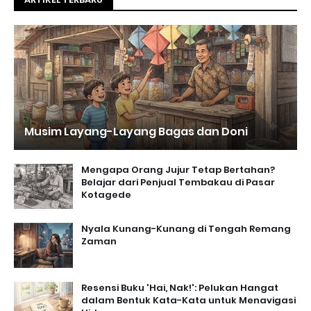
Musim Layang-Layang Bagas dan Doni
Mengapa Orang Jujur Tetap Bertahan?
Belajar dari Penjual Tembakau di Pasar
Kotagede
Nyala Kunang-Kunang di Tengah Remang
Zaman
Resensi Buku 'Hai, Nak!': Pelukan Hangat
dalam Bentuk Kata-Kata untuk Menavigasi