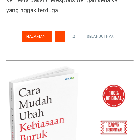
semesta bakal merespons dengan kebaikan
yang nggak terduga!
HALAMAN :
1
2
SELANJUTNYA