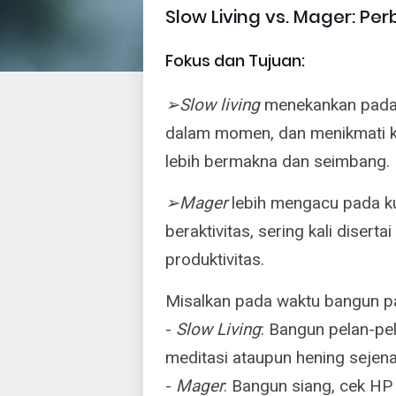
Slow Living vs. Mager: Pe
Fokus dan Tujuan:
➢Slow living
menekankan pada 
dalam momen, dan menikmati ku
lebih bermakna dan seimbang.
➢Mager
lebih mengacu pada ku
beraktivitas, sering kali diser
produktivitas.
Misalkan pada waktu bangun pa
-
Slow Living
: Bangun pelan-pel
meditasi ataupun hening sejena
-
Mager
: Bangun siang, cek HP s