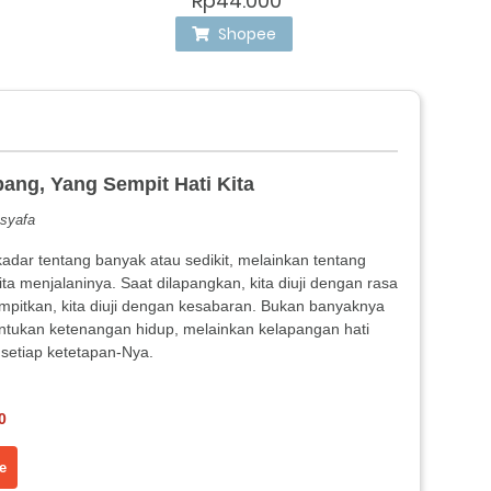
Rp44.000
Shopee
pang, Yang Sempit Hati Kita
usyafa
adar tentang banyak atau sedikit, melainkan tentang
ta menjalaninya. Saat dilapangkan, kita diuji dengan rasa
empitkan, kita diuji dengan kesabaran. Bukan banyaknya
ntukan ketenangan hidup, melainkan kelapangan hati
setiap ketetapan-Nya.
0
e