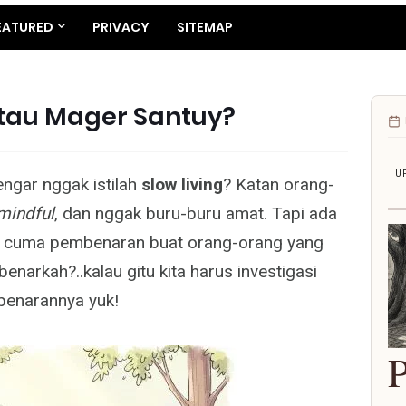
EATURED
PRIVACY
SITEMAP
atau Mager Santuy?
U
ngar nggak istilah
slow living
? Katan orang-
mindful
, dan nggak buru-buru amat. Tapi ada
u cuma pembenaran buat orang-orang yang
benarkah?..kalau gitu kita harus investigasi
kebenarannya yuk!