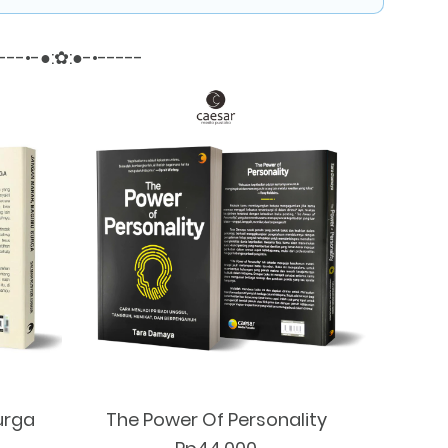
---•-●:✿:●-•-----
urga
The Power Of Personality