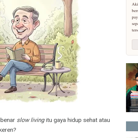
Aki
ber
pa
sep
ter
a benar
slow living
itu gaya hidup sehat atau
keren?