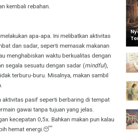
man kembali rebahan.
Ny
k melakukan apa-apa. Ini melibatkan aktivitas
Te
ambat dan sadar, seperti memasak makanan
 atau menghabiskan waktu berkualitas dengan
an segala sesuatu dengan sadar (
mindful
),
tidak terburu-buru. Misalnya, makan sambil
.
n aktivitas pasif seperti berbaring di tempat
bermain gawai tanpa tujuan yang jelas.
gan kecepatan 0,5x. Bahkan makan pun kalau
lebih hemat energi.😴