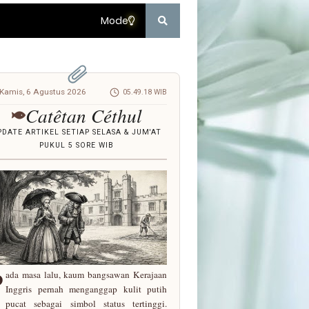
Mode
Kamis, 6 Agustus 2026
05.49.19 WIB
Catêtan Céthul
PDATE ARTIKEL SETIAP SELASA & JUM'AT
PUKUL 5 SORE WIB
P
ada masa lalu, kaum bangsawan Kerajaan
Inggris pernah menganggap kulit putih
pucat sebagai simbol status tertinggi.