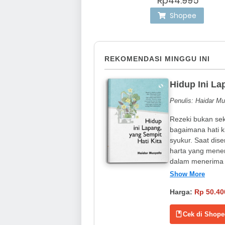
Rp44.995
Shopee
REKOMENDASI MINGGU INI
Hidup Ini La
Penulis: Haidar M
Rezeki bukan sek
bagaimana hati ki
syukur. Saat dis
harta yang mene
dalam menerima 
Show More
Harga:
Rp 50.40
Cek di Shope